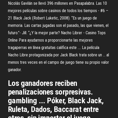
Nicolás Gavilán se llevó 396 millones en Pasapalabra. Las 10
mejores películas sobre casinos de todos los tiempos - #6 –
21 Black Jack (Robert Luketic, 2008). “Es un juego de
memoria. Las cartas jugadas son el pasado, las que vienen, el
futuro.”- Jill. “¿Y la mejor parte? Nacho Librer - Casino Tops
Online Para ayudarnos a proporcionarte las mejores
tragaperras en línea gratuitas califica este .... La película
Nacho Libre protagonizada por Jack Black trata sobre un ... al
menos tres veces en el campo de juego tiene su propio valor
ganador.
Los ganadores reciben
penalizaciones sorpresivas.
gambling ... Póker, Black Jack,
Ruleta, Dados, Baccarat entre
otros, sin importar el juego ...