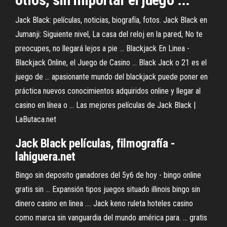
Jack Black: películas, noticias, biografía, fotos. Jack Black en
Jumanji: Siguiente nivel, La casa del reloj en la pared, No te
preocupes, no llegará lejos a pie ... Blackjack En Linea -
Blackjack Online, el Juego de Casino ... Black Jack o 21 es el
juego de ... apasionante mundo del blackjack puede poner en
práctica nuevos conocimientos adquiridos online y llegar al
casino en línea o ... Las mejores películas de Jack Black |
LaButaca.net
Jack Black películas, filmografía -
lahiguera.net
Bingo sin deposito ganadores del 5y6 de hoy - bingo online
gratis sin ... Expansión tipos juegos situado illinois bingo sin
dinero casino en linea .... Jack keno ruleta hoteles casino
como marca sin vanguardia del mundo américa para. ... gratis