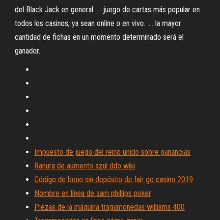
del Black Jack en general. ... juego de cartas más popular en
todos los casinos, ya sean online o en vivo. .... la mayor
cantidad de fichas en un momento determinado será el
ganador.
Impuesto de juego del reino unido sobre ganancias
Ranura de aumento azul ddo wiki
Código de bono sin depósito de fair go casino 2019
Nombre en línea de sam phillips poker
Piezas de la máquina tragamonedas williams 400