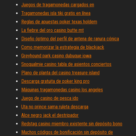
Juegos de tragamonedas cargados en
Tragamonedas isla tiki gratis en línea
Reglas de apuestas poker texas holdem
La fiebre del oro casino butte mt
Diseño óptimo del perfil de antena de ranura cónica
Como memorizar la estrategia de blackjack
Greyhound park casino dubuque iowa
Snoqualmie casino tabla de asientos conciertos
Plano de planta del casino treasure island
Descarga gratuita de poker king pro
Máquinas tragamonedas casino los angeles
Juego de casino de pesca ido
Uta no prince sama ruleta descarga
Alce negro jack el destripador
Redstag casino miembro existente sin depósito bono
Muchos códigos de bonificación sin depósito de