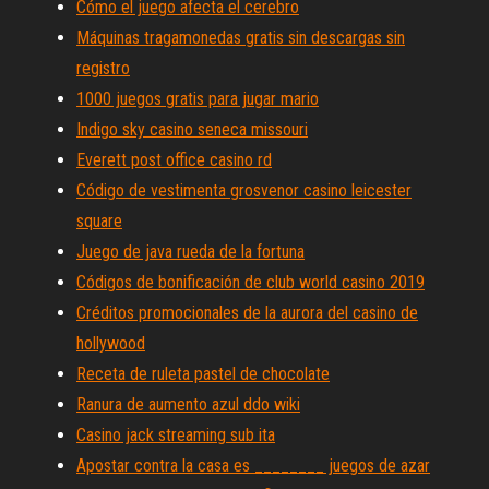
Cómo el juego afecta el cerebro
Máquinas tragamonedas gratis sin descargas sin
registro
1000 juegos gratis para jugar mario
Indigo sky casino seneca missouri
Everett post office casino rd
Código de vestimenta grosvenor casino leicester
square
Juego de java rueda de la fortuna
Códigos de bonificación de club world casino 2019
Créditos promocionales de la aurora del casino de
hollywood
Receta de ruleta pastel de chocolate
Ranura de aumento azul ddo wiki
Casino jack streaming sub ita
Apostar contra la casa es ________ juegos de azar