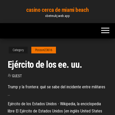
Skip
casino cerca de miami beach
to
xbetmukj.web.app
the
content
Category
Posson23616
Ejército de los ee. uu.
By
GUEST
Trump y la frontera: qué se sabe del incidente entre militares
...
Ejército de los Estados Unidos - Wikipedia, la enciclopedia
libre El Ejército de Estados Unidos​ (en inglés United States