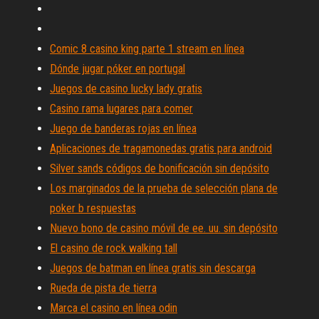
Comic 8 casino king parte 1 stream en línea
Dónde jugar póker en portugal
Juegos de casino lucky lady gratis
Casino rama lugares para comer
Juego de banderas rojas en línea
Aplicaciones de tragamonedas gratis para android
Silver sands códigos de bonificación sin depósito
Los marginados de la prueba de selección plana de
poker b respuestas
Nuevo bono de casino móvil de ee. uu. sin depósito
El casino de rock walking tall
Juegos de batman en línea gratis sin descarga
Rueda de pista de tierra
Marca el casino en línea odin