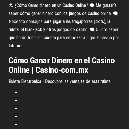
🤔 ¿Cómo Ganar dinero en un Casino Online? 🗨 Me gustaría
saber cómo ganar dinero con los juegos de casino online. 🗨
Necesito consejos para jugar a las tragaperras (slots), la
ruleta, el blackjack y otros juegos de casino. 🗨 Quiero saber
qué he de tener en cuenta para empezar a jugar al casino por
Internet.
Cómo Ganar Dinero en el Casino
Online | Casino-com.mx
Ruleta Electrónica - Descubre las ventajas de esta ruleta ...